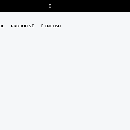
IL
PRODUITS
ENGLISH
ACHE DE
ATTACHE DE
SANGLE VELCRO
COLLIE
 - TY RAP
NYLON - TY-RAP
SERR
WIFESO
- T&B