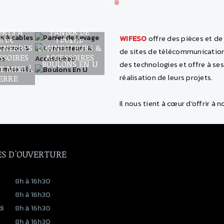
ORTS À
PANIER DE
WIFESO
offre des pièces et de 
BLES
LEVAGE
NNERRES
CONNECTEURS &
de sites de télécommunicatio
SSOIRES
ACCESSOIRES
des technologies et offre à ses
BOULONS EN U
E MISE À
réalisation de leurs projets.
TERRE
Il nous tient à cœur d’offrir à n
S D'OUVERTURE
8h à 16h30
8h à 16h30
i
8h à 16h30
8h à 16h30