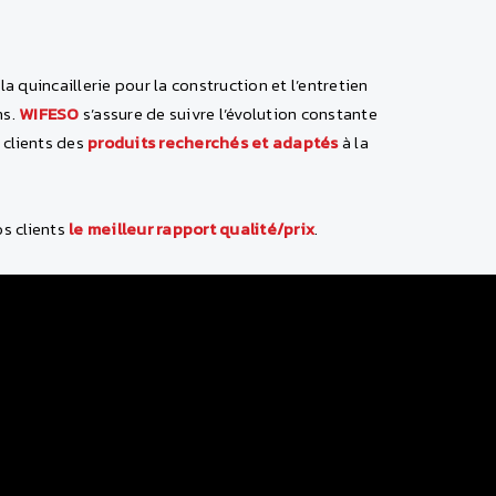
la quincaillerie pour la construction et l’entretien
ns.
WIFESO
s’assure de suivre l’évolution constante
 clients des
produits recherchés et adaptés
à la
os clients
le meilleur rapport qualité/prix
.