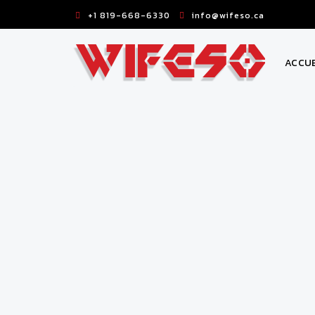
+1 819-668-6330
info@wifeso.ca
ACCUE
Attaches de Nylon & Sangles
Attaches & Fixations
ATT
NYLON
Supports à cables
- 
Panier de Levage
Paratonnerres & Accessoires
Connecteurs & Accessoires
Mise à la Terre & Étanchéité
Supports à Serrage
Barre de mise à la terre