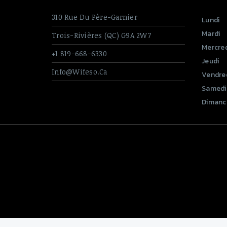
Boulons En U
310 Rue Du Père-Garnier
Lundi
Quincaillerie & Divers
Mardi
Trois-Rivières (QC) G9A 2W7
Mercred
Entrée de lignes
+1 819-668-6330
Jeudi
Info@wifeso.ca
Vendre
Samedi
Dimanc