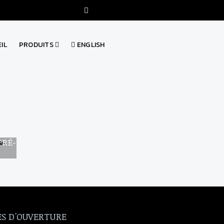
IL
PRODUITS
ENGLISH
ACHE DE
ATTACHE DE
SANGLE VELCRO
COLLIE
 - TY RAP
NYLON - TY-RAP
SERR
WIFESO
- T&B
PRÉ-
S D'OUVERTURE