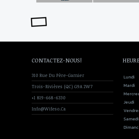
Boulons En U
Quincaillerie & Divers
Entrée de lignes
CONTACTEZ-NOUS!
HEURE
310 Rue Du Père-Garnier
Lundi
Mardi
Trois-Rivières (QC) G9A 2W7
Mercred
+1 819-668-6330
Jeudi
Info@wifeso.ca
Vendre
Samedi
Dimanc